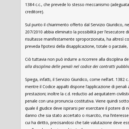
1384 c.c., che prevede lo stesso meccanismo (adeguata di
creditore).
Sul punto il chiarimento offerto dal Servizio Giuridico,
207/2010 abbia eliminato la possibilità per l’esecutore d
risultasse manifestamente sproporzionata, ha altresì co
preveda l’ipotesi della disapplicazione, totale o parziale, 
Ciò tuttavia non può indurre a ricorrere alla disciplina d
alla disciplina delle penali nel codice dei contratti pubb
Spiega, infatti, il Servizio Giuridico, come nell’art. 1382
mentre il Codice appalti dispone l’applicazione di penali 
prestazioni; inoltre la c.d. reductio ad aequitatem civili
penale con una pronuncia costitutiva. Viene quindi sotto
quale il giudice deve ispirarsi per esercitare il potere d
danno che sia stato accertato o risarcito, ma l’interess
cui ha diritto, precisandosi che tale valutazione deve es