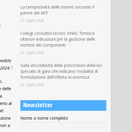
La tempestività delle riserve secondo il
parere del MIT
21 Luglio 2026
R
Collegi consultivi tecnici: ANAC fornisce
ulteriori indicazioni per la gestione delle
nomine dei componenti
21 Luglio 2026
nibile
Sulla vincolatività delle prescrizioni della lex
 2024.”.
specialis di gara che indicano modalità di
formulazione dell’offerta economica
o,
21 Luglio 2026
e delle
la
Newsletter
erio al
el
azione
Nome o nome completo
 non a