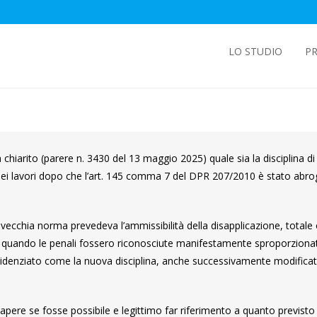
LO STUDIO
PR
a chiarito (parere n. 3430 del 13 maggio 2025) quale sia la disciplina di
 dei lavori dopo che l’art. 145 comma 7 del DPR 207/2010 è stato abr
vecchia norma prevedeva l’ammissibilità della disapplicazione, totale
ori, quando le penali fossero riconosciute manifestamente sproporziona
 evidenziato come la nuova disciplina, anche successivamente modifica
apere se fosse possibile e legittimo far riferimento a quanto previsto a