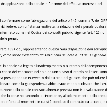
sapplicazione della penale in funzione dell’effettivo interesse del
 nel confermare come l’abrogazione dell’articolo 145, comma 7, del DP
i richiedere, con un’istanza motivata, la riduzione della penale qualora
nfermato come nel Codice dei contratti pubblici vigente l’art. 126 non
delle penali.
ell’art. 1384 c.c., rappresentando questa
“una disposizione non sovrappo
lici, come anche evidenziato da ANAC nella delibera n. 73 del 17 gennaio
 c.c. la penale sia legata all’inadempimento o al ritardo dell’adempiment
a carico dell’esecutore nel solo ed unico caso di ritardo nell’esecuzion
stica presuppone un intervento dall’esterno del giudice, che può ridurre 
lineato come la giurisprudenza abbia avuto modo di rilevare che il crit
i riduzione della penale contrattualmente prevista non è la valutazione d
e che la parte ha, secondo le circostanze, all’adempimento della prest
sere riferita al momento in cui si è concluso il contratto cui accede, e