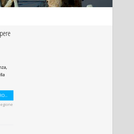
opere
nza,
lla
O...
Regione