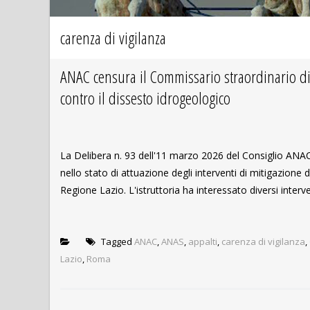
carenza di vigilanza
ANAC censura il Commissario straordinario di 
contro il dissesto idrogeologico
La Delibera n. 93 dell'11 marzo 2026 del Consiglio ANAC 
nello stato di attuazione degli interventi di mitigazione 
Regione Lazio. L'istruttoria ha interessato diversi interven
Tagged
ANAC
,
ANAS
,
appalti
,
carenza di vigilanza
,
Lazio
,
Roma