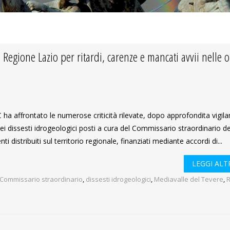
Regione Lazio per ritardi, carenze e mancati avvii nelle 
ha affrontato le numerose criticità rilevate, dopo approfondita vigila
dei dissesti idrogeologici posti a cura del Commissario straordinario de
ti distribuiti sul territorio regionale, finanziati mediante accordi di...
LEGGI ALTR
Commissario straordinario
,
dissesti idrogeologici
,
Mediavalle del Tevere
,