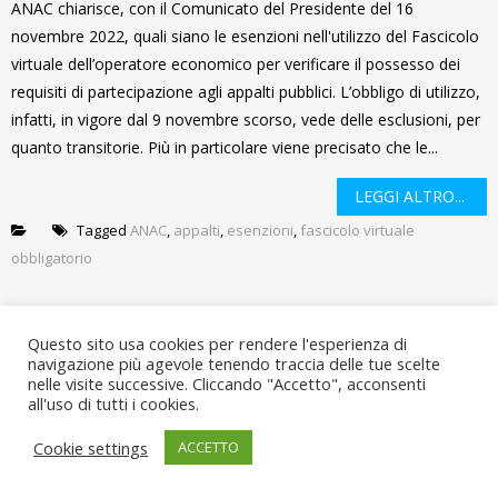
ANAC chiarisce, con il Comunicato del Presidente del 16
novembre 2022, quali siano le esenzioni nell'utilizzo del Fascicolo
virtuale dell’operatore economico per verificare il possesso dei
requisiti di partecipazione agli appalti pubblici. L’obbligo di utilizzo,
infatti, in vigore dal 9 novembre scorso, vede delle esclusioni, per
quanto transitorie. Più in particolare viene precisato che le...
LEGGI ALTRO...
Tagged
ANAC
,
appalti
,
esenzioni
,
fascicolo virtuale
obbligatorio
Questo sito usa cookies per rendere l'esperienza di
navigazione più agevole tenendo traccia delle tue scelte
nelle visite successive. Cliccando "Accetto", acconsenti
all'uso di tutti i cookies.
Note legali
Copyright © 2026
Cookie settings
ACCETTO